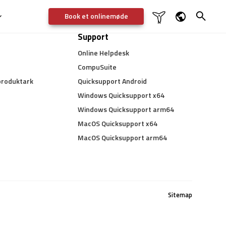
Book et onlinemøde


Support
Dansk
Online Helpdesk
English
CompuSuite
Deutsch
produktark
Quicksupport Android
Svenska
Windows Quicksupport x64
Windows Quicksupport arm64
MacOS Quicksupport x64
MacOS Quicksupport arm64
Sitemap