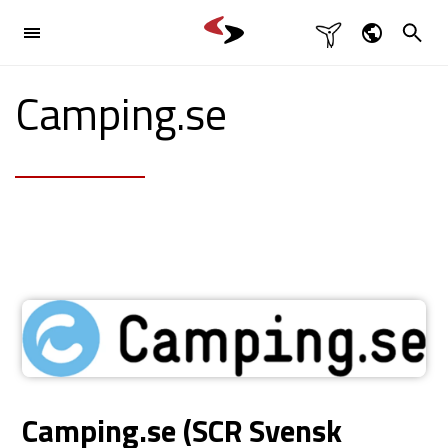

Brancher
Dansk
Camping.se

English
Produkter

Deutsch
Svenska
Referencer
Kontakt

Camping.se (SCR Svensk