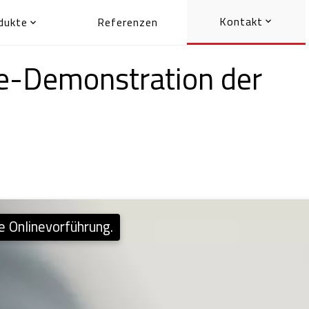
Kontakt
dukte
Referenzen


ne-Demonstration der
he Onlinevorführung.