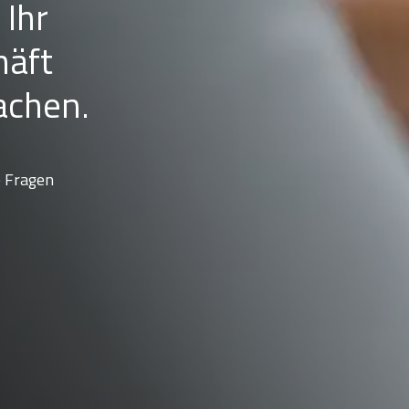
 Ihr
häft
achen.
e Fragen