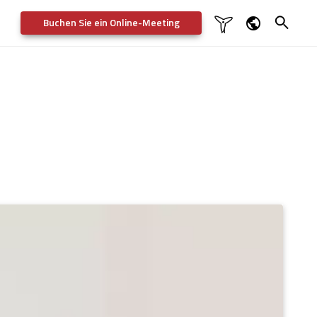
Buchen Sie ein Online-Meeting

Dansk
English
Deutsch
Svenska