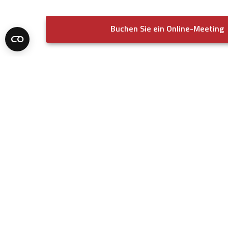
Buchen Sie ein Online-Meeting
CompuSoft A/S
Produkte
Buchungssystem
Sunekaer 9
Integrationen
5471 Soendersoe
Dänemark
Self-Service
Zutrittskontrolle
(+45) 6318 6318
Ticketsysteme
Kassenlösung
Hosting