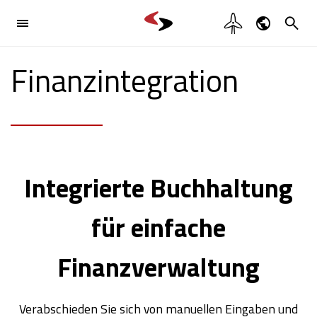

Branchenlösung
Dansk
Finanzintegration

English
Produkte

Deutsch
Svenska
Referenzen
Integrierte Buchhaltung
Kontakt

für einfache
Finanzverwaltung
Verabschieden Sie sich von manuellen Eingaben und