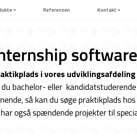
dukte
Referenzen
Kontakt


Internship softwa
aktikplads i vores udviklingsafdeling
 du bachelor- eller kandidatstuderende
gnende, så kan du søge praktikplads ho
 har også spændende projekter til speci