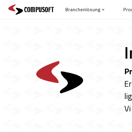
Branchenlösung
Pro

Pr
Er
li
Vi