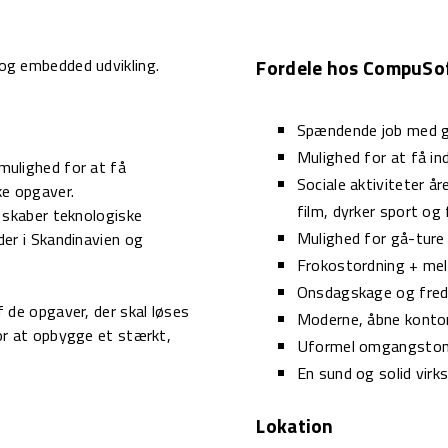
og embedded udvikling.
Fordele hos CompuSo
Spændende job med go
Mulighed for at få in
mulighed for at få
Sociale aktiviteter år
ke opgaver.
film, dyrker sport og
r skaber teknologiske
Mulighed for gå-ture 
der i Skandinavien og
Frokostordning + mel
Onsdagskage og fre
 de opgaver, der skal løses
Moderne, åbne konto
or at opbygge et stærkt,
Uformel omgangsto
.
En sund og solid vir
Lokation