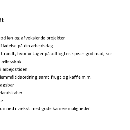
ft
d løn og afvekslende projekter
dflydelse på din arbejdsdag
et rundt, hvor vi tager på udflugter, spiser god mad, ser
 fællesskab
i arbejdstiden
lemmåltidsordning samt frugt og kaffe m.m.
dagsbar
rlandskaber
ne
ksomhed i vækst med gode karrieremuligheder