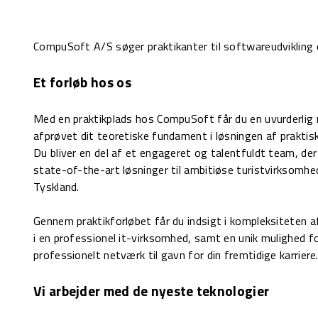
CompuSoft A/S søger praktikanter til softwareudvikling 
Et forløb hos os
Med en praktikplads hos CompuSoft får du en uvurderlig 
afprøvet dit teoretiske fundament i løsningen af praktis
Du bliver en del af et engageret og talentfuldt team, de
state-of-the-art løsninger til ambitiøse turistvirksomhe
Tyskland.
Gennem praktikforløbet får du indsigt i kompleksiteten af
i en professionel it-virksomhed, samt en unik mulighed f
professionelt netværk til gavn for din fremtidige karriere
Vi arbejder med de nyeste teknologier