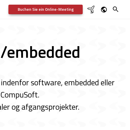
Buchen Sie ein Online-Meeting

Dansk
English
re/embedded
Deutsch
Svenska
 indenfor software, embedded eller
s CompuSoft.
aler og afgangsprojekter.