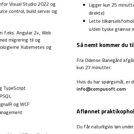
nfor Visual Studio 2022 og
Ligger kun 25 minutt
rce control, build server og
direkte)
Lette tilkørselsforho
v/den tyske grænse me
om f.eks. Angular 2+, Web
ed migrering til og
Så nemt kommer du ti
knologierne Kubernetes og
Fra Odense Banegård afgår
kun 27 minutter.
Hvis du har spørgsmål, er 
g TypeScript
info@compusoft.com
 PSQL
SignalR og WCF
Aflønnet praktikopho
Management
Du får naturligvis løn under