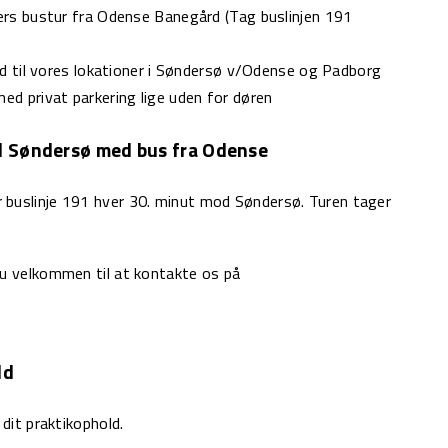
ers bustur fra Odense Banegård (Tag buslinjen 191
ld til vores lokationer i Søndersø v/Odense og Padborg
d privat parkering lige uden for døren
l Søndersø med bus fra Odense
 buslinje 191 hver 30. minut mod Søndersø. Turen tager
du velkommen til at kontakte os på
ld
 dit praktikophold.