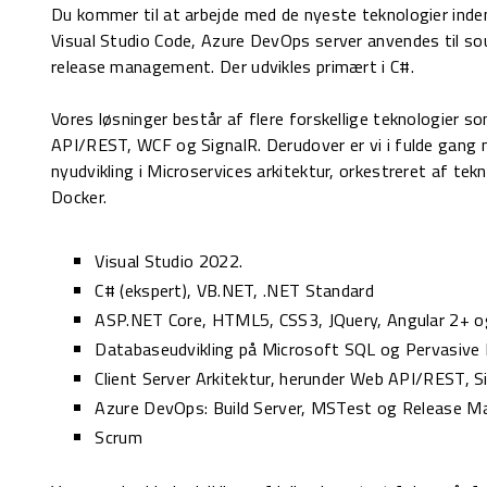
Du kommer til at arbejde med de nyeste teknologier inde
Visual Studio Code, Azure DevOps server anvendes til sou
release management. Der udvikles primært i C#.
Vores løsninger består af flere forskellige teknologier s
API/REST, WCF og SignalR. Derudover er vi i fulde gang m
nyudvikling i Microservices arkitektur, orkestreret af te
Docker.
Visual Studio 2022.
C# (ekspert), VB.NET, .NET Standard
ASP.NET Core, HTML5, CSS3, JQuery, Angular 2+ o
Databaseudvikling på Microsoft SQL og Pervasive
Client Server Arkitektur, herunder Web API/REST, 
Azure DevOps: Build Server, MSTest og Release 
Scrum