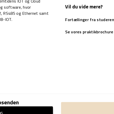
remtidens IOT og Cloud
Vil du vide mere?
og software, hvor
32, RS485 og Ethernet samt
NB-IOT.
Fortællinger fra studere
Se vores praktikbrochure
absenden
NG