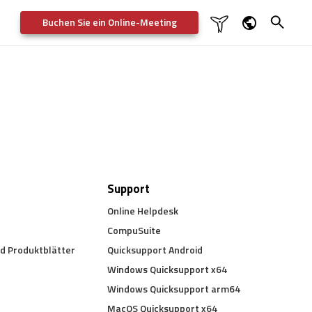
Buchen Sie ein Online-Meeting

Dansk
English
Deutsch
Svenska
Support
Online Helpdesk
CompuSuite
d Produktblätter
Quicksupport Android
Windows Quicksupport x64
Windows Quicksupport arm64
MacOS Quicksupport x64