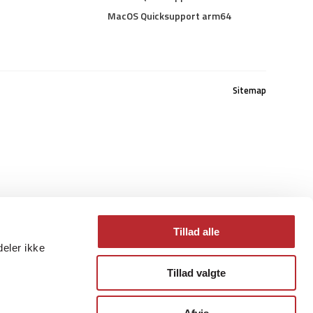
MacOS Quicksupport arm64
Sitemap
Tillad alle
deler ikke
Tillad valgte