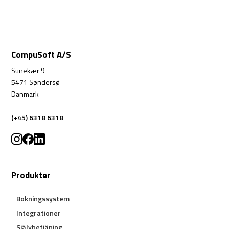
CompuSoft A/S
Sunekær 9
5471 Søndersø
Danmark
(+45) 6318 6318
Produkter
Bokningssystem
Integrationer
Självbetjäning