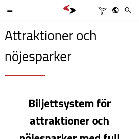

Branschlösning
Dansk
Attraktioner och

English
Produkter

Deutsch
nöjesparker
Svenska
Referenser
Kontakt

Biljettsystem för
attraktioner och
nöjesparker med full