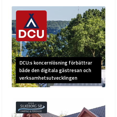
DCU:s koncernlösning förbättrar
både den digitala gästresan och
verksamhetsutvecklingen