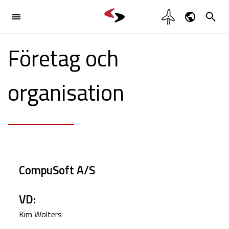

Branschlösning
Dansk
Företag och

English
Produkter

Deutsch
organisation
Svenska
Referenser
Kontakt

CompuSoft A/S
VD:
Kim Wolters