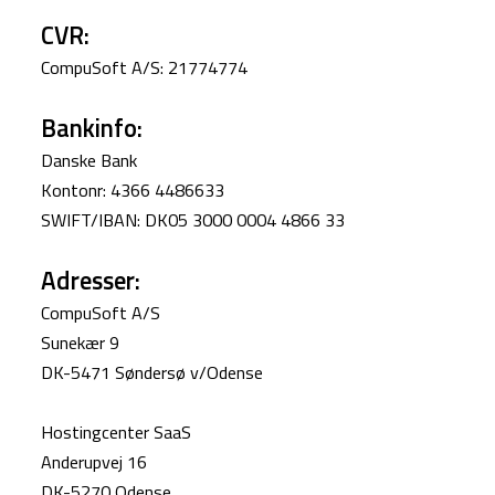
CVR:
CompuSoft A/S: 21774774
Bankinfo:
Danske Bank
Kontonr: 4366 4486633
SWIFT/IBAN: DK05 3000 0004 4866 33
Adresser:
CompuSoft A/S
Sunekær 9
DK-5471 Søndersø v/Odense
Hostingcenter SaaS
Anderupvej 16
DK-5270 Odense