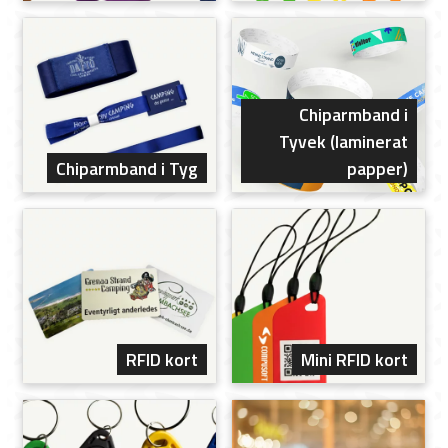
Chiparmband i
Tyvek (laminerat
Chiparmband i Tyg
papper)
RFID kort
Mini RFID kort