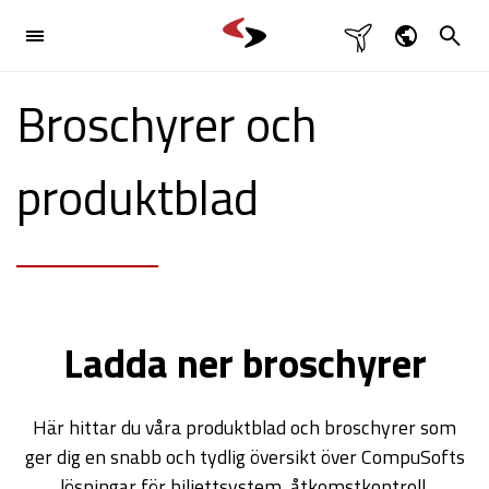

Branschlösning
Dansk
Broschyrer och

English
Produkter

Deutsch
produktblad
Svenska
Referenser
Kontakt

Ladda ner broschyrer
Här hittar du våra produktblad och broschyrer som
ger dig en snabb och tydlig översikt över CompuSofts
lösningar för biljettsystem, åtkomstkontroll,