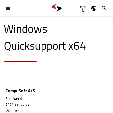

Branschlösning
Dansk
Windows

English
Produkter

Deutsch
Quicksupport x64
Svenska
Referenser
Kontakt

CompuSoft A/S
Sunekær 9
5471 Søndersø
Danmark