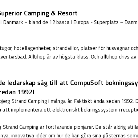
Superior Camping & Resort
 i Danmark – bland de 12 bästa i Europa - Superplatz – Danm
gor, hotellägenheter, strandvillor, platser för husvagnar och
ventyrsbad. Alltihop är av högsta klass. Och alltihop drivs a
de ledarskap såg till att CompuSoft bokningss
redan 1992!
bjerg Strand Camping i många år. Faktiskt ända sedan 1992. D
 att implementera ett elektroniskt bokningssystem i recepti
trand Camping är fortfarande pionjärer. De står aldrig stilla
 nya, innovativa idéer om hur de kan göra sina gästernas sem