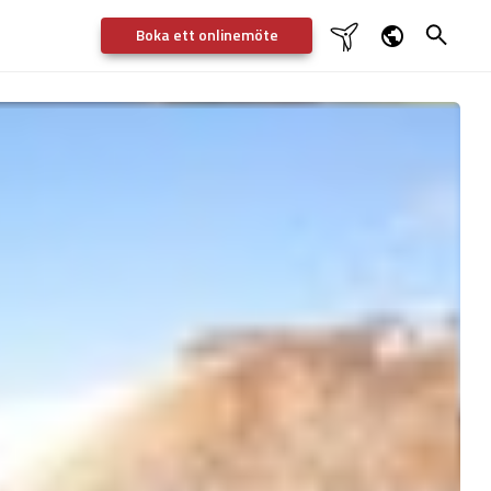
Boka ett onlinemöte


Dansk
English
Deutsch
Svenska