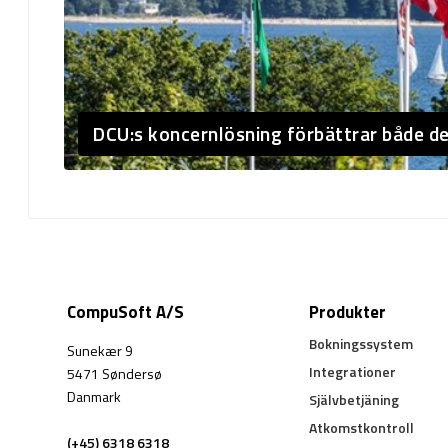
DCU:s koncernlösning förbättrar både d
CompuSoft A/S
Produkter
Bokningssystem
Sunekær 9
Integrationer
5471 Søndersø
Danmark
Självbetjäning
Atkomstkontroll
(+45) 6318 6318