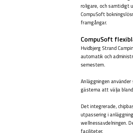
roligare, och samtidigt
CompuSoft bokningslösn
framgångar.
CompuSoft flexibla
Hvidbjerg Strand Campi
automatik och administr
semestern.
Anläggningen använder 
gästerna att välja blan
Det integrerade, chipb
utpassering i anläggnin
wellnessavdelningen. D
faciliteter.