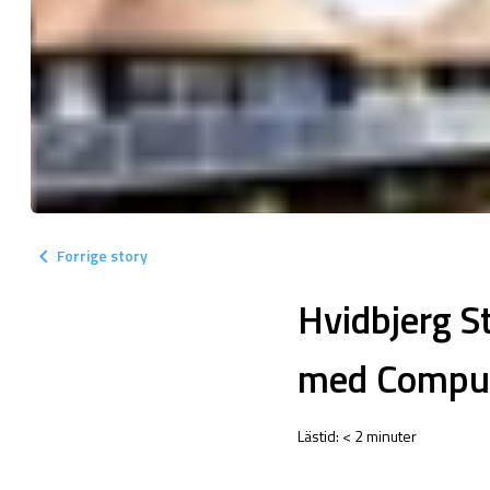
keyboard_arrow_left
Forrige story
Hvidbjerg S
med CompuS
Lästid:
<
2
minuter