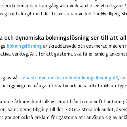
 utveckla den redan framgångsrika verksamheten ytterligare. V
ing har bidragit med det tekniska ramverket för Hvidbjerg S
 och dynamiska bokningslösning ser till att all
ngs
bokningslösning
är skräddarsydd och optimerad med en m
ativa verktyg. Allt för att gästerna ska få en smidig ankomst
sig av vår
senaste dynamiska onlinebokningslösning V3
, so
d anläggningens många alternativ och boka alla tänkbara typer
aserade åtkomstkontrollsystemet från CompuSoft hanterar gä
gen, samt deras tillgång till det 700 m2 stora leklandet, äve
et gör det också enklare för gästerna att använda sig av an