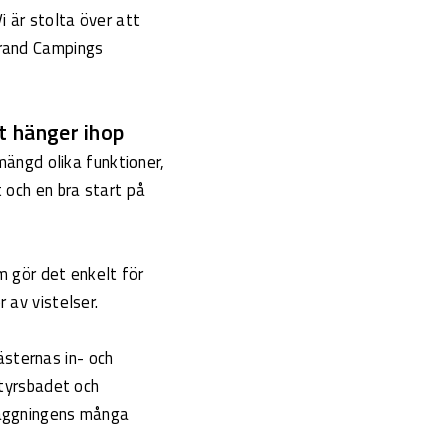
i är stolta över att
trand Campings
t hänger ihop
ängd olika funktioner,
 och en bra start på
m gör det enkelt för
 av vistelser.
sternas in- och
ntyrsbadet och
läggningens många