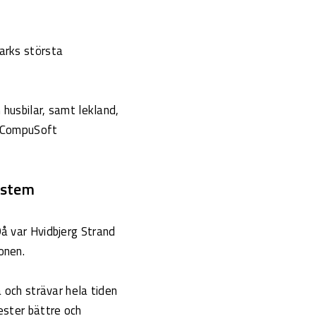
arks största
 husbilar, samt lekland,
v CompuSoft
ystem
å var Hvidbjerg Strand
onen.
 och strävar hela tiden
ester bättre och