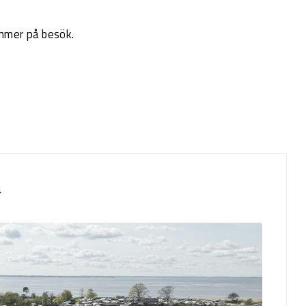
mmer på besök.
a